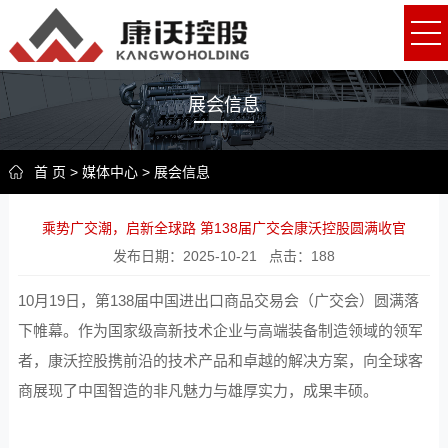
展会信息
首 页
>
媒体中心
>
展会信息
乘势广交潮，启新全球路 第138届广交会康沃控股圆满收官
发布日期：
2025-10-21
点击：
188
10月19日，第138届中国进出口商品交易会（广交会）圆满落
下帷幕。作为国家级高新技术企业与高端装备制造领域的领军
者，康沃控股携前沿的技术产品和卓越的解决方案，向全球客
商展现了中国智造的非凡魅力与雄厚实力，成果丰硕。