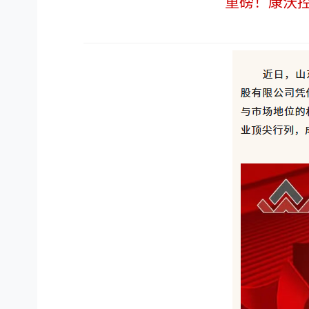
重磅！康沃