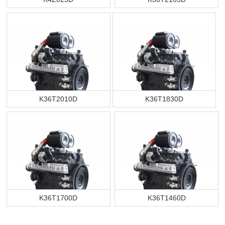
K36T2010D
K36T1830D
K36T1700D
K36T1460D